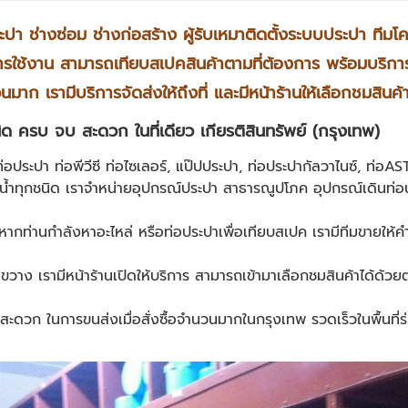
ะปา ช่างซ่อม ช่างก่อสร้าง ผู้รับเหมาติดตั้งระบบประปา ทีมโ
กับการใช้งาน สามารถเทียบสเปคสินค้าตามที่ต้องการ พร้อมบริก
นมาก เรามีบริการจัดส่งให้ถึงที่ และมีหน้าร้านให้เลือกชมสินค้
ด ครบ จบ สะดวก ในที่เดียว เกียรติสินทรัพย์ (กรุงเทพ)
่อประปา ท่อพีวีซี ท่อไซเลอร์, แป๊ปประปา, ท่อประปากัลวาไนซ์, ท่อA
น้ำทุกชนิด เราจำหน่ายอุปกรณ์ประปา สาธารณูปโภค อุปกรณ์เดินท่อน้
า หากท่านกำลังหาอะไหล่ หรือท่อประปาเพื่อเทียบสเปค เรามีทีมขายให
ขวาง เรามีหน้าร้านเปิดให้บริการ สามารถเข้ามาเลือกชมสินค้าได้ด้วย
สะดวก ในการขนส่งเมื่อสั่งซื้อจำนวนมากในกรุงเทพ รวดเร็วในพื้นที่ร