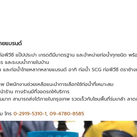
ายแบรนด์
พีวีซี แป๊ปประปา เกรดดีมีมาตรฐาน และจำหน่ายท่อน้ำทุกชนิด พร้อมใช
ร และระบบน้ำภายในบ้าน
 และท่อน้ำไทยหลากหลายแบรนด์ อาทิ ท่อน้ำ SCG ท่อพีวีซี ตราช้างท่
าพ มีพนักงานช่วยเหลือแนะนำการเลือกใช้ท่อน้ำที่เหมาะสม
หน้าร้าน ทางร้านมีที่จอดรถให้บริการ
นวนมาก สามารถส่งได้ภายในกรุงเทพ รวดเร็วกับโซนพื้นที่ร่มเกล้า ลา
ติม โทร
0-2919-5310-1
,
09-4780-8585